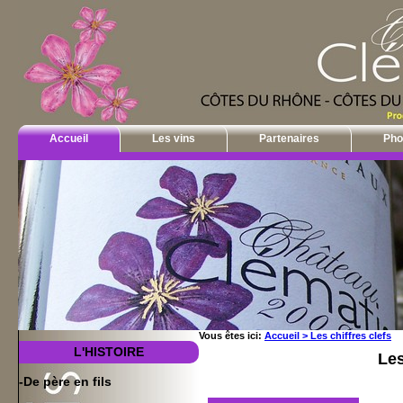
Accueil
Les vins
Partenaires
Pho
Vous êtes ici:
Accueil >
Les chiffres clefs
L'HISTOIRE
Les
-De père en fils