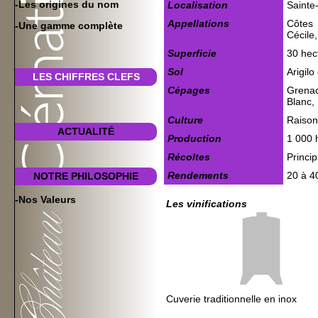
-Les origines du nom
Localisation
Sainte
Appellations
Côtes
-Une gamme complète
Cécile
Superficie
30 hec
Sol
Arigilo
LES CHIFFRES CLEFS
Cépages
Grena
Blanc,
Culture
Raison
ACTUALITÉ
Production
1 000 h
Récoltes
Princi
Rendements
20 à 40
NOTRE PHILOSOPHIE
-Nos Valeurs
Les vinifications
Cuverie traditionnelle en inox